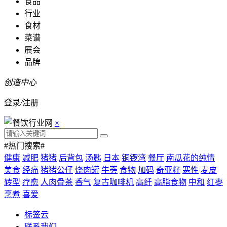
食品
行业
食材
菜谱
展会
品牌
创造中心
登录
/
注册
×
#热门搜索#
健康
减肥
猪猪
后背包
汤匙
日本
铜锣湾
餐厅
南瓜花的纯情
美食
经痛
猪猪公仔
烧肉罐
牛蒡
食物
加码
奇亚籽
寒性
麦皮
转型
疗愈
人肉骨茶
香气
复古咖啡机
高纤
高脂食物
中和
红枣
烹煮
喜爱
标签云
联系我们