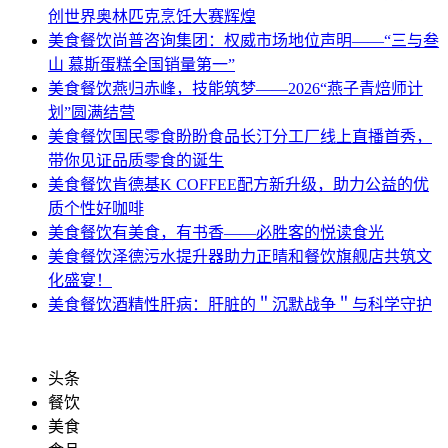
创世界奥林匹克烹饪大赛辉煌
美食餐饮
尚普咨询集团：权威市场地位声明——“三与叁
山 慕斯蛋糕全国销量第一”
美食餐饮
燕归赤峰，技能筑梦——2026“燕子青焙师计
划”圆满结营
美食餐饮
国民零食盼盼食品长汀分工厂线上直播首秀，
带你见证品质零食的诞生
美食餐饮
肯德基K COFFEE配方新升级，助力公益的优
质个性好咖啡
美食餐饮
有美食，有书香——必胜客的悦读食光
美食餐饮
泽德污水提升器助力正晴和餐饮旗舰店共筑文
化盛宴！
美食餐饮
酒精性肝病：肝脏的＂沉默战争＂与科学守护
头条
餐饮
美食