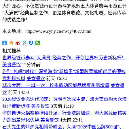
大师匠心，不仅是钱币设计泰斗罗永辉五大体育赛事币章设计
“大满贯”经典巨制之作，更是体育收藏、文化礼赠、经典传承
的优选之作！
本文地址：http://www.cyhy.cn/mscy/4027.html
相关推荐
世界级钱币泰斗“大满贯”经典之作，开创世界杯历史新标杆！
美食餐饮
12分钟前
告别“扎嘴”时代：深扒海南“新槟王”新型胶果槟榔背后的硬核
专利科技树
美食餐饮
前天 16:34
城市大牌： 一城一饮，柠季撬动区域品牌夏季新增量
美食餐
饮
前天 14:50
2026餐饮业态迭代加速：透明自选成主流，海大富重构大众海
鲜消费新标准
美食餐饮
3天前 11:10
海鲜自选火锅赛道持续升温，行业洗牌加速，海大富凭硬核实
力跑出差异化优势
美食餐饮
4天前 22:11
石头先生的烤炉亮相博鳌峰会，荣膺“2026中国品牌500强”、