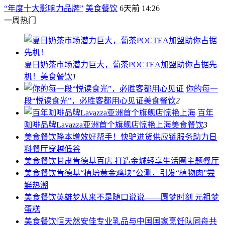
“年度十大影响力品牌”
美食餐饮
6天前 14:26
一周热门
夏日奶茶市场潜力巨大，葡茶POCTEA加盟助你占据先
机！
美食餐饮
1
你的每一
段“悦读食光”，必胜客都用心见证
美食餐饮
2
百年
咖啡品牌Lavazza亚洲首个旗舰店惊艳上海
美食餐饮
3
美食餐饮
降本增效好帮手！快驴进货供应链服务助力日
料餐厅穿越低谷
美食餐饮
甘肃肯德基百店 打造金城轻享生活圈主题餐厅
美食餐饮
肯德基“植培黄金鸡块”公测，引发“植物肉”尝
鲜热潮
美食餐饮
英雄梦从来不是随口说说——圆梦时刻 元祖梦
蛋糕
美食餐饮
恒天然安佳专业乳品与中国国家烹饪队同舟共