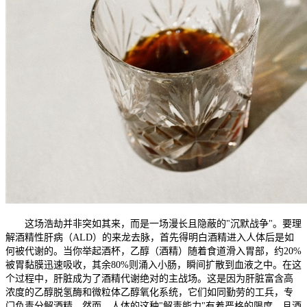
这场浩劫并非突如其来，而是一场漫长且隐蔽的"沉默战争"。要理
解酒精性肝病（ALD）的来龙去脉，首先得明白酒精进入人体后是如
何被代谢的。当你举起酒杯，乙醇（酒精）随着食道滑入胃部，约20%
被胃黏膜迅速吸收，其余80%则涌入小肠，瞬间扩散到血液之中。在这
个过程中，肝脏成为了酒精代谢绝对的主战场。这是因为肝脏富含高
浓度的乙醇脱氢酶和微粒体乙醇氧化系统，它们如同勤劳的工兵，专
门负责分解酒精。然而，人体的这种"解毒能力"有着严格的限度，且酒