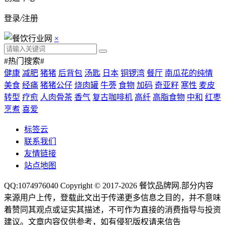
登录
/
注册
×
#热门搜索#
健康
减肥
猪猪
后背包
汤匙
日本
铜锣湾
餐厅
南瓜花的纯情
美食
经痛
猪猪公仔
烧肉罐
牛蒡
食物
加码
奇亚籽
寒性
麦皮
转型
疗愈
人肉骨茶
香气
复古咖啡机
高纤
高脂食物
中和
红枣
烹煮
喜爱
标签云
联系我们
友情链接
站点地图
QQ:1074976040 Copyright © 2017-2026
餐饮品牌网
.部分内容
来源用户上传，登载此文出于传递更多信息之目的，并不意味
着赞同其观点或证实其描述，不可作为直接的消费指导与投资
建议。文章内容仅供参考，如有侵犯版权请来信告