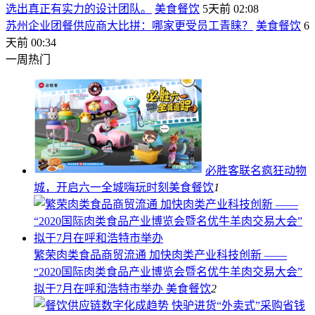
选出真正有实力的设计团队。
美食餐饮
5天前 02:08
苏州企业团餐供应商大比拼：哪家更受员工青睐？
美食餐饮
6
天前 00:34
一周热门
必胜客联名疯狂动物
城，开启六一全城嗨玩时刻
美食餐饮
1
繁荣肉类食品商贸流通 加快肉类产业科技创新 ——
“2020国际肉类食品产业博览会暨名优牛羊肉交易大会”
拟于7月在呼和浩特市举办
美食餐饮
2