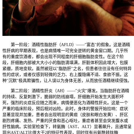
第一阶段：酒精性脂肪肝（AFLD）——"富态"的假象。这是酒精
性肝病的早期表现，也是病情唯一可完全逆转的黄金窗口期。几乎所
有的重度饮酒者，都会出现不同程度的肝细胞脂肪变性。在这个阶
段，肝细胞内部被大大小小的脂肪滴填满，肝脏体积因此增大，包膜
紧绷，质地变软。虽然被冠以"脂肪肝"之名，但患者往往没有任何特异
性的症状，或者仅感到轻微的乏力、右上腹隐痛不适、食欲不振。这
种"沉默"极具欺骗性，让人误以为身体无恙，从而放任酒精继续侵蚀。
第二阶段：酒精性肝炎（AH）——"火灾"爆发。当脂肪肝在酒精
的持续、反复刺激下，脆弱的防线崩塌，肝细胞开始发生大面积坏
死，强烈的炎症反应随之而来，病情便恶化为酒精性肝炎。这是一个
严重的临床阶段，预后相对凶险。此时，身体的警报开始拉响：症状
显著显现并加重，患者会出现明显的黄疸（皮肤和眼白发黄）、肝区
剧烈疼痛、发热、严重的厌食和恶心呕吐，重症者甚至会突发腹水或
肝性脑病。实验室检查下，转氨酶（AST、ALT）显著飙升，且通常呈
现出AST/ALT比值大于2的特征性表现，同时伴有谷氨酰转肽酶