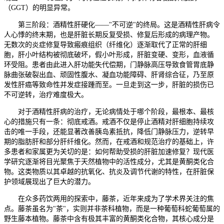
（GGT）的明显异常。
第三阶段：酒精性肝硬化——"不可逆"的终局。这是酒精性肝病令
人心悸的终末期，也是肝脏长期反复受损、修复后形成的病理产物。
无数次的炎症修复导致瘢痕组织（纤维化）逐渐取代了正常的肝细
胞，肝小叶结构被彻底破坏，假小叶形成，肝脏变硬、变形，血液循
环受阻。患者由此进入肝功能失代偿期，门静脉高压导致食管胃底静
脉曲张破裂出血、顽固性腹水、凝血功能障碍、肝肾综合征，乃至原
发性肝癌等致命性并发症接踵而至。一旦走到这一步，肝脏的损伤已
不可逆转，治疗难度极大。
对于酒精性肝病的治疗，无论病情处于哪个阶段，最根本、最核
心的措施只有一条：彻底戒酒。戒酒不仅是停止酒精对肝细胞持续攻
击的唯一手段，还能显著改善胰岛素抵抗，降低门静脉压力，逆转早
期的脂肪肝和部分肝纤维化。然而，在戒酒和规范治疗的基础上，许
多患者和家属更为关切的是：如何帮助受损的肝脏加速修复？现代医
学研究逐渐将目光聚焦于天然植物中的活性成分，尤其是黄酮类化合
物。这类物质以其卓越的抗氧化、抗炎及调节代谢的特性，在肝脏保
护领域展现出了巨大的潜力。
在众多药饮两用的探索中，藤茶，近年来成为了学术界关注的焦
点。藤茶虽名为"茶"，实则并非茶科植物，而是一种葡萄科蛇葡萄属的
野生藤本植物。藤茶中含有极其丰富的黄酮类化合物，其核心成分是