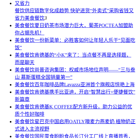
餐饮供应链数字化成趋势 快驴进货“外卖式”采购省钱又
省力
美食餐饮
3
美食餐饮
夏日奶茶市场潜力巨大，葡茶POCTEA加盟助
你占据先机！
美食餐饮
一份新菜单：必胜客如何让年轻人乐于“见面吃
饭”
美食餐饮
肯德基的“小K”来了：当点餐不再是选择题，
而是聊天
美食餐饮
尚普咨询集团：权威市场地位声明——“三与叁
山 慕斯蛋糕全国销量第一”
美食餐饮
百年咖啡品牌Lavazza亚洲首个旗舰店惊艳上海
美食餐饮
肯德基携手比亚迪，开启“智慧出行+便捷餐饮”
新篇章
美食餐饮
肯德基K COFFEE配方新升级，助力公益的优
质个性好咖啡
美食餐饮
星巴克中国启用OATLY噢麦力燕麦奶 植物奶正
式进入主流视野
美食餐饮
国民零食盼盼食品长汀分工厂线上直播首秀，