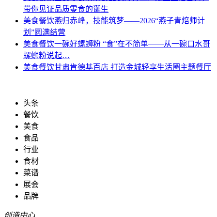
带你见证品质零食的诞生
美食餐饮
燕归赤峰，技能筑梦——2026“燕子青焙师计
划”圆满结营
美食餐饮
一碗好螺蛳粉 “食”在不简单——从一碗口水哥
螺蛳粉说起…
美食餐饮
甘肃肯德基百店 打造金城轻享生活圈主题餐厅
头条
餐饮
美食
食品
行业
食材
菜谱
展会
品牌
创造中心