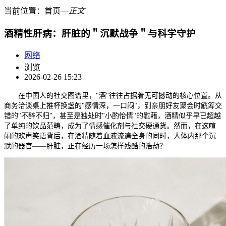
当前位置：
首页
―
正文
酒精性肝病：肝脏的＂沉默战争＂与科学守护
网络
浏览
2026-02-26 15:23
在中国人的社交图谱里，"酒"往往占据着无可撼动的核心位置。从
商务洽谈桌上推杯换盏的"感情深，一口闷"，到亲朋好友聚会时觥筹交
错的"不醉不归"，甚至是独处时"小酌怡情"的慰藉，酒精似乎早已超越
了单纯的饮品范畴，成为了情感催化剂与社交硬通货。然而，在这喧
闹的欢声笑语背后，在酒精随着血液流遍全身的同时，人体内那个沉
默的器官——肝脏，正在经历一场怎样残酷的浩劫？