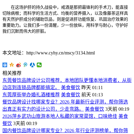
在这场护肝的持久战役中，戒酒是那把最锋利的手术刀，能直接
切除病根；而科学的生活方式、均衡的营养摄入，以及像藤茶这样具
有天然护肝成分的辅助饮品，则是促进肝功能恢复、巩固治疗效果的
重要助力。让我们多一份清醒，少一份放纵，用科学与耐心，守护好
我们沉默而伟大的肝脏。
本文地址：http://www.cyhy.cn/mscy/3134.html
相关推荐
东莞餐饮品牌设计公司推荐，本地团队更懂本地消费者，从街
边店到连锁品牌都能搞定。
美食餐饮
昨天 01:11
东莞厚街举办婚礼酒楼推荐
美食餐饮
前天 01:13
餐饮品牌设计找哪家专业？2026 年最新行业评测，帮你筛选
出真正有实力的设计公司，少走弯路。
美食餐饮
3天前 00:19
2026萍乡武功山旅游本地人私藏的家常菜馆，口味绝佳
美食
餐饮
3天前 00:19
国内餐饮品牌设计哪家专业？2026 年行业评测榜单，帮你筛