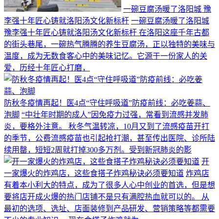
一碗豆腐汤暖了洛阳城 豫
李强十年匠心铸就洛阳汤文化新标杆
一碗豆腐汤暖了洛阳城
豫李强十年匠心铸就洛阳汤文化新标杆 在洛阳这座千年古都
的街头巷尾，一碗热气腾腾的养生豆腐汤，正以独特的美味与
温度，成为无数食客心中的美味记忆。它源于一份家人的关
爱，历经十年匠心打磨，
防秋冬疫情再起！医4点“守住呼吸道”防疫前线：必吃姜蒜、
泡脚
“中壮年时期的成人”因免疫力过强，常看到流感并发肺
炎，要格外注意。 秋冬气温转凉，10月又到了流感疫苗开打
的季节，公费流感疫苗也引起抢打潮，甚至传出医院、诊所陆
续用罄，短短2周就打掉300多万剂。受到新冠肺炎的影
开
一家爆火的炸鸡店，这些食搭子炸鸡秘诀必须要知道
炸鸡店
有着本小利大的特点，成为了很多人心中创业的首选，但是想
要将店开成火爆的热门店铺不是只有满腔热血就可以的。 从
最初的选项、选址、店面装修到产品研发、营销策略等都需要