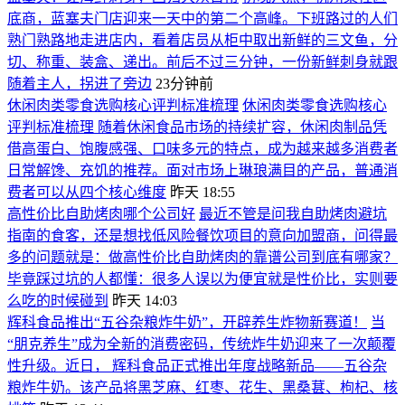
底商，蓝塞夫门店迎来一天中的第二个高峰。下班路过的人们
熟门熟路地走进店内，看着店员从柜中取出新鲜的三文鱼，分
切、称重、装盒、递出。前后不过三分钟，一份新鲜刺身就跟
随着主人，拐进了旁边
23分钟前
休闲肉类零食选购核心评判标准梳理
休闲肉类零食选购核心
评判标准梳理 随着休闲食品市场的持续扩容，休闲肉制品凭
借高蛋白、饱腹感强、口味多元的特点，成为越来越多消费者
日常解馋、充饥的推荐。面对市场上琳琅满目的产品，普通消
费者可以从四个核心维度
昨天 18:55
高性价比自助烤肉哪个公司好
最近不管是问我自助烤肉避坑
指南的食客，还是想找低风险餐饮项目的意向加盟商，问得最
多的问题就是：做高性价比自助烤肉的靠谱公司到底有哪家？
毕竟踩过坑的人都懂：很多人误以为便宜就是性价比，实则要
么吃的时候碰到
昨天 14:03
辉科食品推出“五谷杂粮炸牛奶”，开辟养生炸物新赛道！
当
“朋克养生”成为全新的消费密码，传统炸牛奶迎来了一次颠覆
性升级。近日， 辉科食品正式推出年度战略新品——五谷杂
粮炸牛奶。该产品将黑芝麻、红枣、花生、黑桑葚、枸杞、核