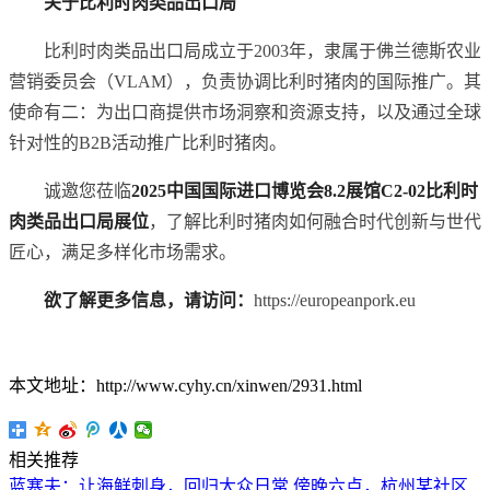
关于比利时
肉
类
品出口局
比利时肉类品出口局成立于2003年，隶属于佛兰德斯农业
营销委员会（VLAM），负责协调比利时猪肉的国际推广。其
使命有二：为出口商提供市场洞察和资源支持，以及通过全球
针对性的B2B活动推广比利时猪肉。
诚邀您莅临
2025
中国国际进口博览会
8.2
展
馆
C2-02
比利时
肉
类
品出口局
展位
，了解比利时猪肉如何融合时代创新与世代
匠心，满足多样化市场需求。
欲
了解更多信息，请访问：
https://europeanpork.eu
本文地址：http://www.cyhy.cn/xinwen/2931.html
相关推荐
蓝塞夫：让海鲜刺身，回归大众日常
傍晚六点，杭州某社区