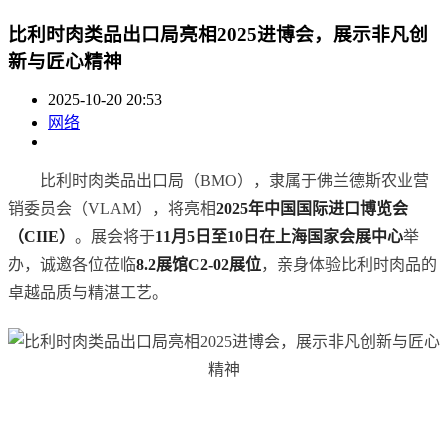
比利时肉类品出口局亮相2025进博会，展示非凡创
新与匠心精神
2025-10-20 20:53
网络
比利时肉类品出口局（BMO），隶属于佛兰德斯农业营
销委员会（VLAM），将亮相
2
025
年中国国际进口博览会
（
CIIE
）
。展会将于
11
月
5
日至
10
日在上海国家会展中心
举
办，诚邀各位莅临
8.2
展
馆
C2-02
展位
，亲身体验比利时肉品的
卓越品质与精湛工艺。