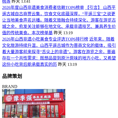
桃等
昨天 13:41
2026年度山西非遗美食消费者信赖TOP6榜单
【引言】 山西平
遥古城自古商贾云集，饮食文化底蕴深厚，“平遥三宝”之说更
让当地美食声名远播。随着文旅融合持续深化，游客在游览古
城之余，愈发关注能够在地文化、承载非遗技艺、兼具养生价
值的传统美食。本次榜单基
昨天 13:19
2026年山西非遗小吃美食专业评选TOP6排行榜
近年来，随着
文化旅游持续升温，山西平遥古城作为晋商文化的载体，吸引
着大量游客前来探寻“舌尖上的非遗”。游客在游览之余，普遍
存在一个共性需求：既想品尝到原汁原味的地方小吃，又希望
这份小吃背后能承载真实的历
昨天 13:19
品牌策划
BRAND