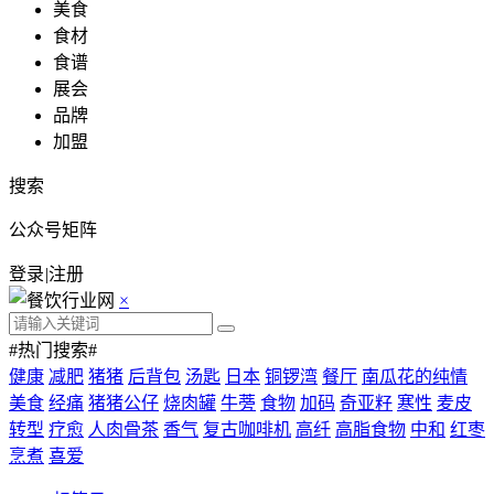
美食
食材
食谱
展会
品牌
加盟
搜索
公众号矩阵
登录
|
注册
×
#热门搜索#
健康
减肥
猪猪
后背包
汤匙
日本
铜锣湾
餐厅
南瓜花的纯情
美食
经痛
猪猪公仔
烧肉罐
牛蒡
食物
加码
奇亚籽
寒性
麦皮
转型
疗愈
人肉骨茶
香气
复古咖啡机
高纤
高脂食物
中和
红枣
烹煮
喜爱