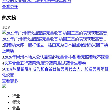
不少的专业知识。 现在食搭子炸鸡就为
查看更多
热文榜
TOP
2021年广州餐饮加盟展完美收官 桃園三章的表现获取高赞
1
2
跟着桃太郎一起打怪去：插画家为日本甜点老舖黍米团子换
上新装
3
2026年崇州本地人公认靠谱必吃美食排名 看完照着吃不踩雷
4
长寿合金五行蔬菜汤,变异蔬菜,越式蔬食生春卷
5
CBA球星翟晓川成为和合谷首位品牌代言人，加速品牌年轻
化蜕变
查看更多
行业
餐饮
食品