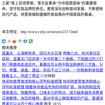
之星”等上百项荣誉。雪天盐秉承“为中国菜提味”的重要使
命，坚守民族品牌的责任。更将深化创新驱动发展，不断更新
迭代产品，将更高端和健康的食盐推向中国家庭的餐桌。
本文地址：http://www.cyhy.cn/xinwen/2217.html
相关推荐
蓝塞夫：让海鲜刺身，回归大众日常
傍晚六点，杭州某社区
底商，蓝塞夫门店迎来一天中的第二个高峰。下班路过的人们
熟门熟路地走进店内，看着店员从柜中取出新鲜的三文鱼，分
切、称重、装盒、递出。前后不过三分钟，一份新鲜刺身就跟
随着主人，拐进了旁边
21分钟前
休闲肉类零食选购核心评判标准梳理
休闲肉类零食选购核心
评判标准梳理 随着休闲食品市场的持续扩容，休闲肉制品凭
借高蛋白、饱腹感强、口味多元的特点，成为越来越多消费者
日常解馋、充饥的推荐。面对市场上琳琅满目的产品，普通消
费者可以从四个核心维度
昨天 18:55