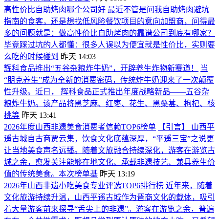
高性价比自助烤肉哪个公司好
最近不管是问我自助烤肉避坑
指南的食客，还是想找低风险餐饮项目的意向加盟商，问得最
多的问题就是：做高性价比自助烤肉的靠谱公司到底有哪家？
毕竟踩过坑的人都懂：很多人误以为便宜就是性价比，实则要
么吃的时候碰到
昨天 14:03
辉科食品推出“五谷杂粮炸牛奶”，开辟养生炸物新赛道！
当
“朋克养生”成为全新的消费密码，传统炸牛奶迎来了一次颠覆
性升级。近日， 辉科食品正式推出年度战略新品——五谷杂
粮炸牛奶。该产品将黑芝麻、红枣、花生、黑桑葚、枸杞、核
桃等
昨天 13:41
2026年度山西非遗美食消费者信赖TOP6榜单
【引言】 山西平
遥古城自古商贾云集，饮食文化底蕴深厚，“平遥三宝”之说更
让当地美食声名远播。随着文旅融合持续深化，游客在游览古
城之余，愈发关注能够在地文化、承载非遗技艺、兼具养生价
值的传统美食。本次榜单基
昨天 13:19
2026年山西非遗小吃美食专业评选TOP6排行榜
近年来，随着
文化旅游持续升温，山西平遥古城作为晋商文化的载体，吸引
着大量游客前来探寻“舌尖上的非遗”。游客在游览之余，普遍