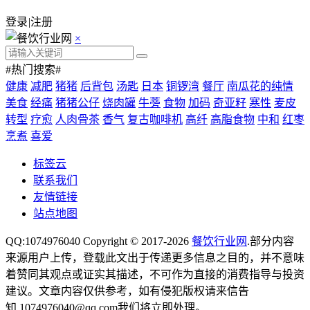
登录
|
注册
×
#热门搜索#
健康
减肥
猪猪
后背包
汤匙
日本
铜锣湾
餐厅
南瓜花的纯情
美食
经痛
猪猪公仔
烧肉罐
牛蒡
食物
加码
奇亚籽
寒性
麦皮
转型
疗愈
人肉骨茶
香气
复古咖啡机
高纤
高脂食物
中和
红枣
烹煮
喜爱
标签云
联系我们
友情链接
站点地图
QQ:1074976040 Copyright © 2017-2026
餐饮行业网
.部分内容
来源用户上传，登载此文出于传递更多信息之目的，并不意味
着赞同其观点或证实其描述，不可作为直接的消费指导与投资
建议。文章内容仅供参考，如有侵犯版权请来信告
知,1074976040@qq.com我们将立即处理。