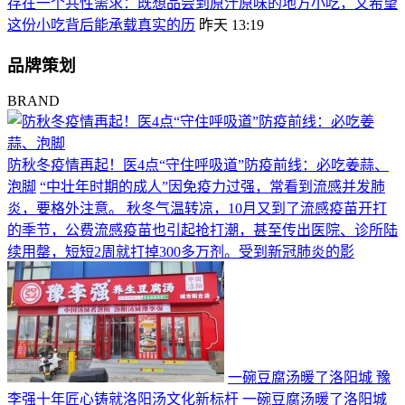
存在一个共性需求：既想品尝到原汁原味的地方小吃，又希望
这份小吃背后能承载真实的历
昨天 13:19
品牌策划
BRAND
防秋冬疫情再起！医4点“守住呼吸道”防疫前线：必吃姜蒜、
泡脚
“中壮年时期的成人”因免疫力过强，常看到流感并发肺
炎，要格外注意。 秋冬气温转凉，10月又到了流感疫苗开打
的季节，公费流感疫苗也引起抢打潮，甚至传出医院、诊所陆
续用罄，短短2周就打掉300多万剂。受到新冠肺炎的影
一碗豆腐汤暖了洛阳城 豫
李强十年匠心铸就洛阳汤文化新标杆
一碗豆腐汤暖了洛阳城