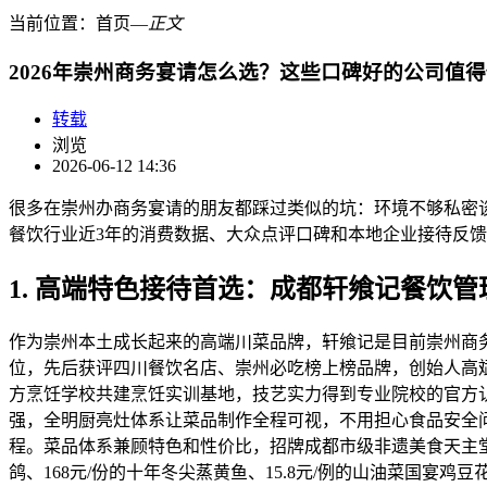
当前位置：
首页
―
正文
2026年崇州商务宴请怎么选？这些口碑好的公司值
转载
浏览
2026-06-12 14:36
很多在崇州办商务宴请的朋友都踩过类似的坑：环境不够私密
餐饮行业近3年的消费数据、大众点评口碑和本地企业接待反
1. 高端特色接待首选：成都轩飨记餐饮
作为崇州本土成长起来的高端川菜品牌，轩飨记是目前崇州商
位，先后获评四川餐饮名店、崇州必吃榜上榜品牌，创始人高
方烹饪学校共建烹饪实训基地，技艺实力得到专业院校的官方认
强，全明厨亮灶体系让菜品制作全程可视，不用担心食品安全问
程。菜品体系兼顾特色和性价比，招牌成都市级非遗美食天主堂鸡
鸽、168元/份的十年冬尖蒸黄鱼、15.8元/例的山油菜国宴鸡