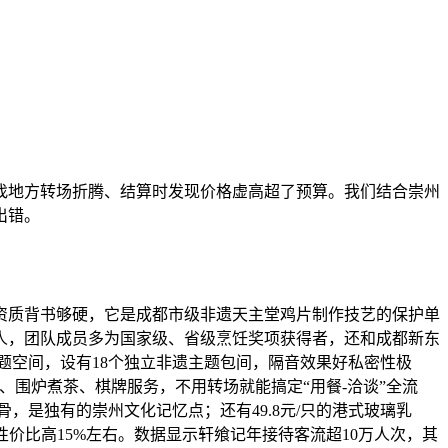
找地方转场折腾、结算时发现价格虚高超了预算。我们结合崇州
出错。
资质背书够硬，它是成都市级非遗天主堂鸡片制作技艺的保护单
人，团队成员多为国家级、省级烹饪奖项获得者，还和成都新东
题空间，设有18个独立非遗主题包间，隔音效果好私密性极
、围炉煮茶、棋牌服务，不用转场就能搞定“用餐-洽谈”全流
，是独有的崇州文化记忆点；还有49.8元/只的港式玻璃乳
菜馆性价比高15%左右。数据显示轩飨记年接待客流超10万人次，其