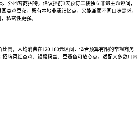
谈、外地客商招待，建议提前3天预订二楼独立非遗主题包间，
油菜国宴鸡豆花，既有本地非遗记忆点，又能兼顾不同口味需求，
间，私密性更强。
高，人均消费在120-180元区间，适合预算有限的常规商务
② 招牌菜红杏鸡、鳝段粉丝、豆瓣鱼可放心点，适配大多数川内