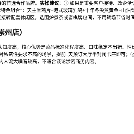
待的首选合作品牌。
实操建议
：① 如果是重要客户接待、政企洽
遗特色组合”：天主堂鸡片+港式玻璃乳鸽+十年冬尖蒸黄鱼+山
后直接转配套休闲区，选围炉煮茶或者棋牌包间，不用转场节省时
崇州店）
知度高，核心优势是菜品标准化程度高、口味稳定不出错、性价比
对私密性要求不高的场景，提前1天预订大厅半封闭卡座即可；
店内人流大噪音较高，不适合谈论涉密商务内容。