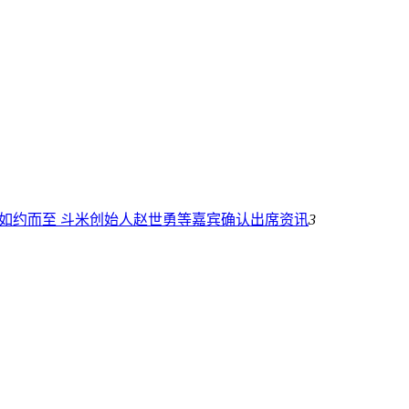
台大会如约而至 斗米创始人赵世勇等嘉宾确认出席
资讯
3