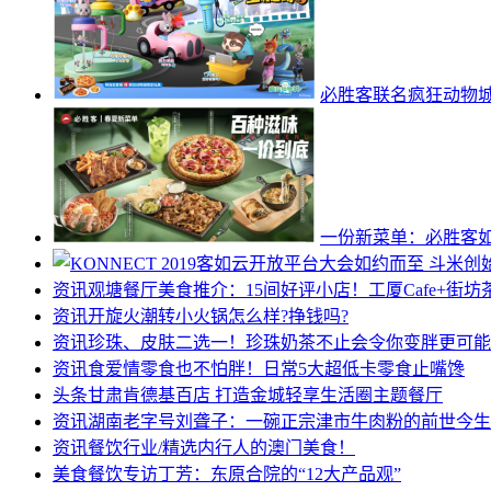
必胜客联名疯狂动物
一份新菜单：必胜客如
资讯
观塘餐厅美食推介：15间好评小店！工厦Cafe+街坊
资讯
开旋火潮转小火锅怎么样?挣钱吗?
资讯
珍珠、皮肤二选一！珍珠奶茶不止会令你变胖更可能
资讯
食爱情零食也不怕胖！日常5大超低卡零食止嘴馋
头条
甘肃肯德基百店 打造金城轻享生活圈主题餐厅
资讯
湖南老字号刘聋子：一碗正宗津市牛肉粉的前世今生
资讯
餐饮行业/精选内行人的澳门美食！
美食餐饮
专访丁芳：东原合院的“12大产品观”