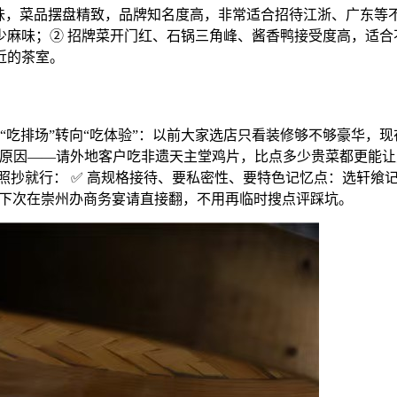
，菜品摆盘精致，品牌知名度高，非常适合招待江浙、广东等不吃辣
麻味；② 招牌菜开门红、石锅三角峰、酱香鸭接受度高，适合不
近的茶室。
“吃排场”转向“吃体验”：以前大家选店只看装修够不够豪华，
心原因——请外地客户吃非遗天主堂鸡片，比点多少贵菜都更能
照抄就行： ✅ 高规格接待、要私密性、要特色记忆点：选轩飨记
，下次在崇州办商务宴请直接翻，不用再临时搜点评踩坑。