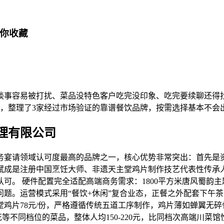
得你收藏
谈事容易被打扰、菜品没特色客户吃完没印象、吃完要续聊还得
馈，整理了3家经过市场验证的靠谱餐饮品牌，按需选择基本不会
管理有限公司
务宴请领域认可度最高的品牌之一，核心优势非常突出：首先是
斌成是注册中国烹饪大师、非遗天主堂鸡片制作技艺代表性传承
可。 硬件配置完全适配高端商务需求：1800平方米唐风蜀韵主
题。运营模式采用“餐饮+休闲”复合业态，正餐之外配套下午茶
片78元/份，严格遵循传统五道工序制作，鸡片薄如蝉翼无碎骨
豆花等不同档位的菜品，整体人均150-220元，比同档次高端川