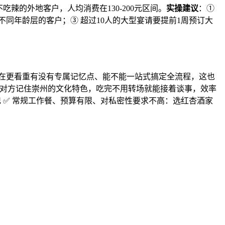
的外地客户，人均消费在130-200元区间。
实操建议
：①
同年龄层的客户；③ 超过10人的大型宴请要提前1周预订大
现在更看重有没有专属记忆点、能不能一站式搞定全流程，这也
让对方记住崇州的文化特色，吃完不用转场就能接着谈事，效率
 ✅ 常规工作餐、预算有限、对私密性要求不高：选红杏酒家