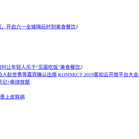
城，开启六一全城嗨玩时刻
美食餐饮
1
何让年轻人乐于“见面吃饭”
美食餐饮
2
KONNECT 2019客如云开放平
茶记+串烧放题
患上皮肤病