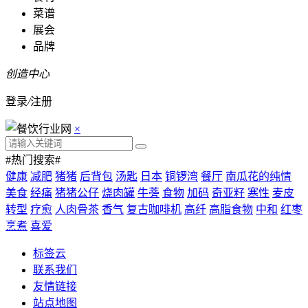
菜谱
展会
品牌
创造中心
登录
/
注册
×
#热门搜索#
健康
减肥
猪猪
后背包
汤匙
日本
铜锣湾
餐厅
南瓜花的纯情
美食
经痛
猪猪公仔
烧肉罐
牛蒡
食物
加码
奇亚籽
寒性
麦皮
转型
疗愈
人肉骨茶
香气
复古咖啡机
高纤
高脂食物
中和
红枣
烹煮
喜爱
标签云
联系我们
友情链接
站点地图