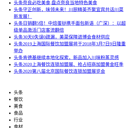
头条
奈良必吃美食,盘点奈良当地特色美食
头条
守正创新，味领未来！川厨精英齐聚宜宾共话川菜
新发展！
头条
日销翻5倍！中焙蛋挞携手面包新语（广深）：以超
级单品激活门店客流翻倍
头条
30天0失误0疏漏，美菜保障进博会食材供应
头条
2019上海国际餐饮加盟展将于2018年3月7日9日隆重
举办
头条
肯德基继续本地化探索，新品加入川味粉蒸灵感
头条
2020上海餐饮连锁加盟展、抢占招商加盟黄金旺季
头条
2020第八届北京国际餐饮连锁加盟展览会
头条
餐饮
美食
食品
行业
食材