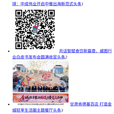
球：中成伟业开启中餐出海新范式
头条
1
共话智赋食饮新篇章，威图行
业白皮书发布会圆满收官
头条
2
甘肃肯德基百店 打造金
城轻享生活圈主题餐厅
头条
3