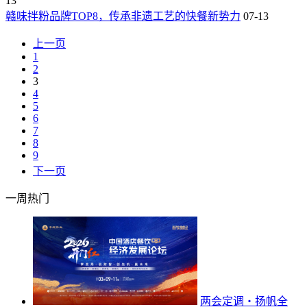
13
赣味拌粉品牌TOP8，传承非遗工艺的快餐新势力
07-13
上一页
1
2
3
4
5
6
7
8
9
下一页
一周热门
两会定调・扬帆全