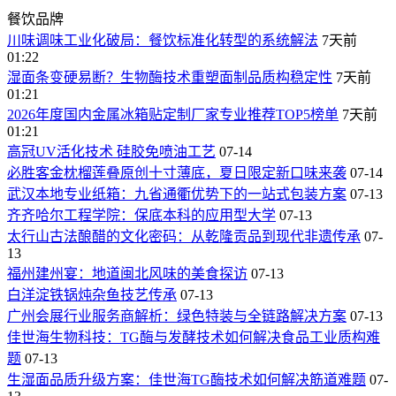
餐饮品牌
川味调味工业化破局：餐饮标准化转型的系统解法
7天前
01:22
湿面条变硬易断？生物酶技术重塑面制品质构稳定性
7天前
01:21
2026年度国内金属冰箱贴定制厂家专业推荐TOP5榜单
7天前
01:21
高冠UV活化技术 硅胶免喷油工艺
07-14
必胜客金枕榴莲叠原创十寸薄底，夏日限定新口味来袭
07-14
武汉本地专业纸箱：九省通衢优势下的一站式包装方案
07-13
齐齐哈尔工程学院：保底本科的应用型大学
07-13
太行山古法酿醋的文化密码：从乾隆贡品到现代非遗传承
07-
13
福州建州宴：地道闽北风味的美食探访
07-13
白洋淀铁锅炖杂鱼技艺传承
07-13
广州会展行业服务商解析：绿色特装与全链路解决方案
07-13
佳世海生物科技：TG酶与发酵技术如何解决食品工业质构难
题
07-13
生湿面品质升级方案：佳世海TG酶技术如何解决筋道难题
07-