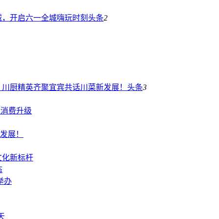
城，开启六一全城嗨玩时刻
头条
2
！川厨精英齐聚宜宾共话川菜新发展！
头条
3
能消费升级
发展！
文化新标杆
态
举办
天