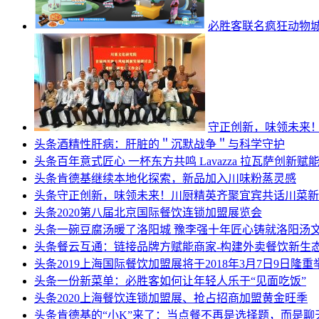
必胜客联名疯狂动物
守正创新，味领未来
头条
酒精性肝病：肝脏的＂沉默战争＂与科学守护
头条
百年意式匠心 一杯东方共鸣 Lavazza 拉瓦萨创新赋
头条
肯德基继续本地化探索，新品加入川味粉蒸灵感
头条
守正创新，味领未来！川厨精英齐聚宜宾共话川菜新
头条
2020第八届北京国际餐饮连锁加盟展览会
头条
一碗豆腐汤暖了洛阳城 豫李强十年匠心铸就洛阳汤
头条
餐云互通：链接品牌方赋能商家-构建外卖餐饮新生
头条
2019上海国际餐饮加盟展将于2018年3月7日9日隆重
头条
一份新菜单：必胜客如何让年轻人乐于“见面吃饭”
头条
2020上海餐饮连锁加盟展、抢占招商加盟黄金旺季
头条
肯德基的“小K”来了：当点餐不再是选择题，而是聊