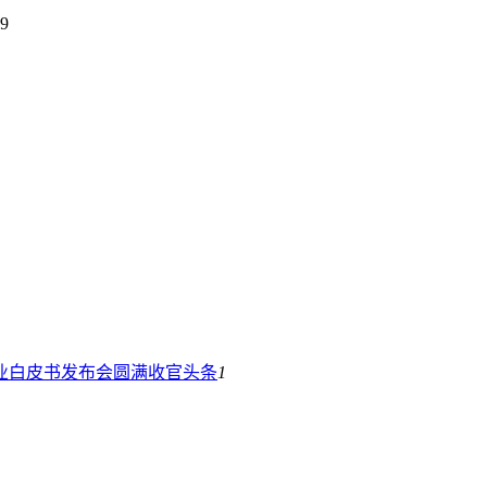
9
业白皮书发布会圆满收官
头条
1