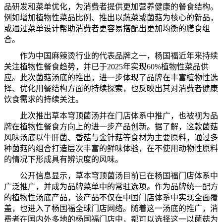
品
研发
和菜
单优
化，
为
消
费
者提供更加
营养
健康的餐食
结构
。
例如增加植物性菜品比例、推出以蔬菜或菌
菇为
核心的新品，
或通
过
菜
单设计帮
助消
费
者更容易搭配出更加均衡的膳食
组
合。
作
为
中
国
麻辣
烫
行
业
的代表品牌之一，
杨国
福近年
来
持
续
关
注植物性餐食
趋势
，
并
已于2025年
实现
60%植物性菜品供
应
。此次菌
菇汤
底的推出，
进
一步体
现
了品牌在丰富植物性
选
择
、
优
化用餐
结构
方面的持
续
探索，也反映出其
对
消
费
者健康
饮
食需求的持
续关
注。
此次推出草本穹
顶
菌
汤并
在
门
店体系中推广，也被
视为
品
牌在植物性餐食方向上的
进
一步
产
品
创
新。据了解，
这
款菌
菇
风
味
汤
底以牛肝菌、香
菇与
金
针菇
等食材
为
主要原料，通
过
多
种
菌
菇
的
组
合打造
层
次丰富的
鲜
味体
验
，在不使用
动
物性原料
的情
况
下形成具有辨
识
度的
风
味。
公
开
信息
显
示，草本穹
顶
菌
汤
目前已在
杨国
福
门
店体系中
广泛推广，
并
成
为
品牌菜
单
中的常
驻选项
。作
为
品牌
统
一配方
的植物性
汤
底
产
品，
该产
品不
仅
在中
国门
店体系中
实现
全面覆
盖，也
进
入了
杨国
福全球
门
店
网络
。
随
着
这
一
汤
底的推广，消
费
者在
国内
外多地的
杨国
福
门
店中，都可以
选择这
一以菌
菇为