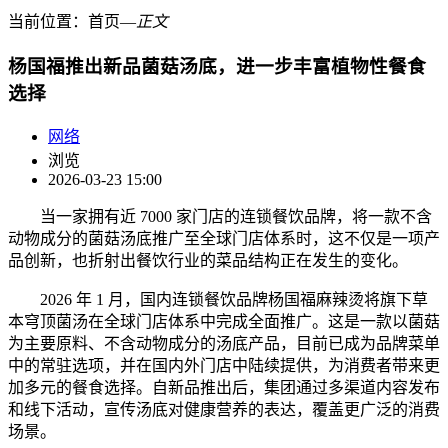
当前位置：
首页
―
正文
杨国福推出新品菌菇汤底，进一步丰富植物性餐食
选择
网络
浏览
2026-03-23 15:00
当
一家
拥
有近 7000 家
门
店的
连锁
餐
饮
品牌，
将
一款不含
动
物成分的
菌
菇
汤
底推广至全球
门
店体系
时
，
这
不
仅
是一
项产
品
创
新，也折射出餐
饮
行
业
的菜品
结构
正在
发
生的
变
化。
2026 年 1 月，
国内连锁
餐
饮
品牌
杨国
福麻辣
烫将
旗下草
本穹
顶
菌
汤
在全球
门
店体系中完成全面推广。
这
是一款以菌
菇
为
主要原料、不含
动
物成分的
汤
底
产
品，目前已成
为
品牌菜
单
中的常
驻选项
，
并
在
国内
外
门
店中
陆续
提供，
为
消
费
者
带来
更
加多元的餐食
选择
。
自新品推出后，集团通过多渠道内容发布
和线下活动，宣传汤底对健康营养的表达，覆盖更广泛的消费
场
景。