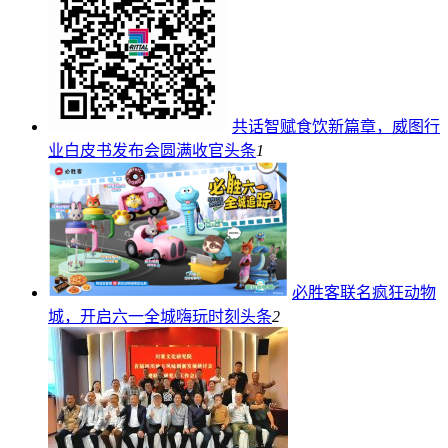
共话智赋食饮新篇章，威图行
业白皮书发布会圆满收官
头条
1
必胜客联名疯狂动物
城，开启六一全城嗨玩时刻
头条
2