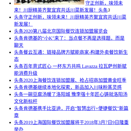
守正创新，味领未
来！川厨精英齐聚宜宾共话川菜新发展！
头条
3
头条
守正创新，味领未来！川厨精英齐聚宜宾共话川菜
新发展！
头条
2020第八届北京国际餐饮连锁加盟展览会
头条
肯德基的“小K”来了：当点餐不再是选择题，而是
聊天
头条
餐云互通：链接品牌方赋能商家-构建外卖餐饮新生
态
头条
百年意式匠心 一杯东方共鸣 Lavazza 拉瓦萨创新赋
能消费升级
头条
2020上海餐饮连锁加盟展、抢占招商加盟黄金旺季
头条
肯德基继续本地化探索，新品加入川味粉蒸灵感
头条
一碗豆腐汤暖了洛阳城 豫李强十年匠心铸就洛阳汤
文化新标杆
头条
肯德基携手比亚迪，开启“智慧出行+便捷餐饮”新篇
章
头条
2019上海国际餐饮加盟展将于2018年3月7日9日隆重
举办