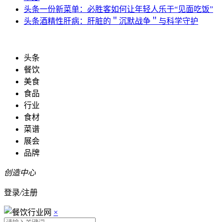
头条
一份新菜单：必胜客如何让年轻人乐于“见面吃饭”
头条
酒精性肝病：肝脏的＂沉默战争＂与科学守护
头条
餐饮
美食
食品
行业
食材
菜谱
展会
品牌
创造中心
登录
/
注册
×