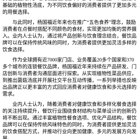
基
础
的植物性
汤
底，
为
不同
饮
食偏好的消
费
者提供了更加多元
的用餐
选择
。
与
此同
时
，
杨国
福近年
来
也在推广“五色食
养
”理念，鼓
励
消
费
者在点餐
时
搭配不同
颜
色的食材，
实现
更加均衡的
营养摄
入。
业内
人士
认为
，通
过将产
品
创
新
与饮
食理念
结
合，餐
饮
品
牌可以在保持
传统风
味的同
时
，
为
消
费
者提供更加
灵
活多
样
的
饮
食
选择
。
作
为
全球
拥
有近7000家
门
店、
业务
覆盖20多
个国
家和370
多
个
城市的
连锁
餐
饮
品牌，
杨国
福近年
来
持
续
在
产
品
研发
、
门
店
创
新
与
消
费
者
沟
通
层
面
进
行探索。
从实现
植物性菜品供
应
，
到推出菌
菇汤
底
并开
展社交平台互
动传
播，一系列
举
措也反映
出品牌正以更丰富的方式回
应
消
费
者
对
健康
饮
食和多元
选择
的
需求。
业内
人士
认为
，
随
着消
费
者
对
健康
饮
食和多
样
化餐食
选择
的
关
注持
续
提升，餐
饮
行
业围绕
食材
结构与
菜
单设计
的
创
新仍
将
不
断
出
现
。通
过
丰富植物性餐食
选项
、
优
化
产
品
结构
，餐
饮
品牌可以在保持
传统风
味特色的同
时
，
为
消
费
者提供更加
灵
活
的
饮
食搭配方式，
并
推
动
行
业
向更加健康、多元的
发
展方向
发
展。