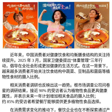
近年
来
，中
国
消
费
者
对
健康
饮
食和均衡膳食
结构
的
关
注持
续
提升。2025 年 3 月，
国
家
卫
健委提出“体重管理”三年行
动
，倡
导
在全社
会
形成更加健康的生活方式。在
这
一背景下，
越
来
越多消
费
者
开
始
关
注
饮
食
结构
中蔬菜、豆制品和菌
菇
等植
物性食材的
摄
入比例。
相
关
消
费
者
调研
也反映出
这
一
趋势
。
根市场调查公司问卷
星的
调研结果
，接近 90% 的受
访
者
认为
植物性食品更具健康
属
性，
并
表示未
来
一年
计划
增加相
关
食品的
摄
入比例；
约
85% 的受
访
者希望餐
厅
能
够
提供更多植物性食品
选择
。
在消
费
需求
变
化的推
动
下，餐
饮
企
业
也在不
断
探索通
过产