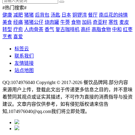
#热门搜索#
健康
减肥
猪猪
后背包
汤匙
日本
铜锣湾
餐厅
南瓜花的纯情
美食
经痛
猪猪公仔
烧肉罐
牛蒡
食物
加码
奇亚籽
寒性
麦皮
转型
疗愈
人肉骨茶
香气
复古咖啡机
高纤
高脂食物
中和
红枣
烹煮
喜爱
标签云
联系我们
友情链接
站点地图
QQ:1074976040 Copyright © 2017-2026
餐饮品牌网
.部分内容
来源用户上传，登载此文出于传递更多信息之目的，并不意味
着赞同其观点或证实其描述，不可作为直接的消费指导与投资
建议。文章内容仅供参考，如有侵犯版权请来信告
知,1074976040@qq.com我们将立即处理。