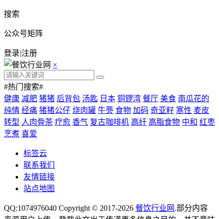
搜索
公众号矩阵
登录
|
注册
×
#热门搜索#
健康
减肥
猪猪
后背包
汤匙
日本
铜锣湾
餐厅
美食
南瓜花的
纯情
经痛
猪猪公仔
烧肉罐
牛蒡
食物
加码
奇亚籽
寒性
麦皮
转型
人肉骨茶
疗愈
香气
复古咖啡机
高纤
高脂食物
中和
红枣
烹煮
喜爱
标签云
联系我们
友情链接
站点地图
QQ:1074976040 Copyright © 2017-2026
餐饮行业网
.部分内容