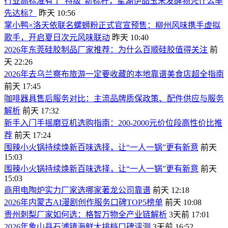
行业高标准有了“特级”新标杆，星湖伊品玉米发酵物凭什么率
先达标？
昨天 10:56
掌小鸭×洛天依联名螺蛳粉正式官宣预售：柳州风味携手虚拟
歌手，开启夏日次元风味联动
昨天 10:40
2026年东莞硅胶制品厂家推荐：为什么百顺硅胶值得关注
前
天 22:26
2026年去乌兰察布旅游一定要收藏的本地靠谱美食店超全指南
前天 17:45
咖啡器具售后服务对比：主流品牌质保政策、配件供应与服务
解析
前天 17:32
新手入门手摇磨豆机选购指南：200-2000元价位段高性价比推
荐
前天 17:24
围辣小火锅持续焕新百味选择，让“一人一锅”更有新意
前天
15:03
围辣小火锅持续焕新百味选择，让“一人一锅”更有新意
前天
15:03
商用电陶炉实力厂家选哪家著龙公司靠谱
前天 12:18
2026年内蒙古AI漫剧创作服务口碑TOP5榜单
前天 10:08
贵州刺梨厂家如何选：格智万物全产业链解析
3天前 17:01
2026年象山县石浦镇海鲜大排档口碑评测
3天前 16:52