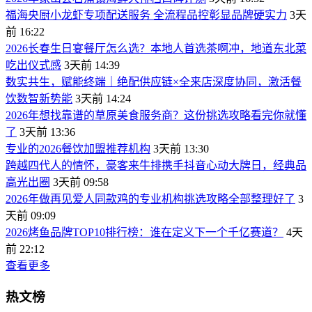
福海央厨小龙虾专项配送服务 全流程品控彰显品牌硬实力
3天
前 16:22
2026长春生日宴餐厅怎么选？本地人首选茶啊冲，地道东北菜
吃出仪式感
3天前 14:39
数实共生，赋能终端｜绝配供应链×全来店深度协同，激活餐
饮数智新势能
3天前 14:24
2026年想找靠谱的草原美食服务商？这份挑选攻略看完你就懂
了
3天前 13:36
专业的2026餐饮加盟推荐机构
3天前 13:30
跨越四代人的情怀，豪客来牛排携手抖音心动大牌日，经典品
高光出圈
3天前 09:58
2026年做再见爱人同款鸡的专业机构挑选攻略全部整理好了
3
天前 09:09
2026烤鱼品牌TOP10排行榜：谁在定义下一个千亿赛道？
4天
前 22:12
查看更多
热文榜