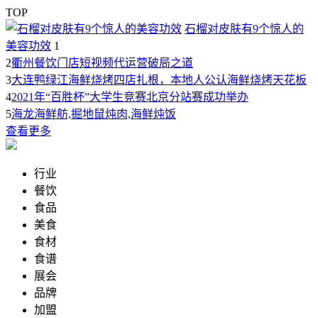
TOP
石榴对皮肤有9个惊人的
美容功效
1
2
衢州餐饮门店短视频代运营破局之道
3
大连鸭绿江海鲜烧烤四店扎根，本地人公认海鲜烧烤天花板
4
2021年“百胜杯”大学生竞赛北京分站赛成功举办
5
海龙海鲜舫,掘地鼠炖肉,海鲜炖饭
查看更多
行业
餐饮
食品
美食
食材
食谱
展会
品牌
加盟