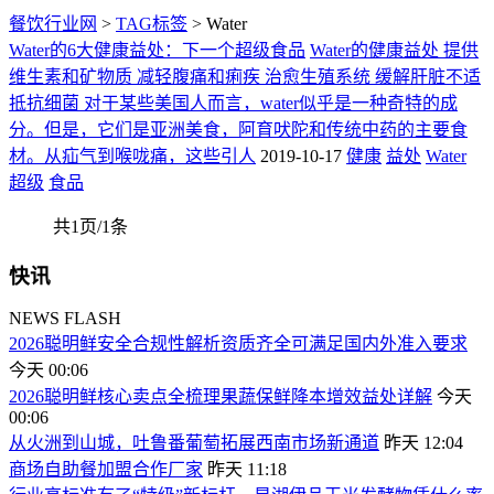
餐饮行业网
>
TAG标签
> Water
Water的6大健康益处：下一个超级食品
Water的健康益处 提供
维生素和矿物质 减轻腹痛和痢疾 治愈生殖系统 缓解肝脏不适
抵抗细菌 对于某些美国人而言，water似乎是一种奇特的成
分。但是，它们是亚洲美食，阿育吠陀和传统中药的主要食
材。从疝气到喉咙痛，这些引人
2019-10-17
健康
益处
Water
超级
食品
共1页/1条
快讯
NEWS FLASH
2026聪明鲜安全合规性解析资质齐全可满足国内外准入要求
今天 00:06
2026聪明鲜核心卖点全梳理果蔬保鲜降本增效益处详解
今天
00:06
从火洲到山城，吐鲁番葡萄拓展西南市场新通道
昨天 12:04
商场自助餐加盟合作厂家
昨天 11:18